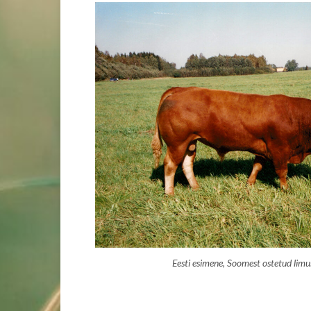
Eesti esimene, Soomest ostetud limus