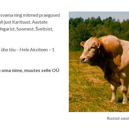
kasvama ning mitmed praegused
i just Karitsust. Aastate
Ungarist, Soomest, Šveitsist,
l ühe tõu – Hele Akviteen – 1
u oma nime, muutes selle OÜ
Rootsist ostat