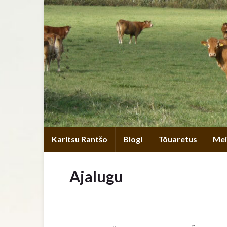
Karitsu Rantšo
Blogi
Tõuaretus
Mei
Ajalugu