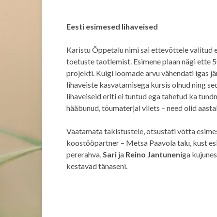
Eesti esimesed lihaveised
Karistu Õppetalu nimi sai ettevõttele valitud
toetuste taotlemist. Esimene plaan nägi ette 5
projekti. Kuigi loomade arvu vähendati igas jä
lihaveiste kasvatamisega kursis olnud ning sed
lihaveiseid eriti ei tuntud ega tahetud ka tu
hääbunud, tõumaterjal vilets – need olid aast
Vaatamata takistustele, otsustati võtta esim
koostööpartner – Metsa Paavola talu, kust esim
pererahva,
Sari
ja
Reino Jantunen
iga kujunes
kestavad tänaseni.