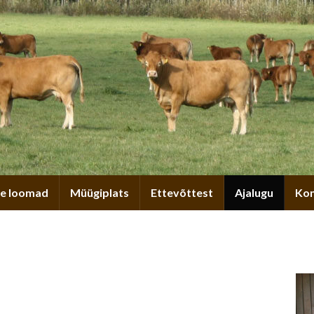
e loomad
Müügiplats
Ettevõttest
Ajalugu
Kon