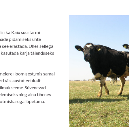
lsi ka Kaiu suurfarmi
made pidamiseks ühte
a see erastada. Ühes sellega
i kasutada karja täienduseks
 meierei loomisest, mis samal
eti viis aastat edukalt
upiimakreeme. Süvenevad
lemiseks ning aina tihenev
tootmisharuga lõpetama.