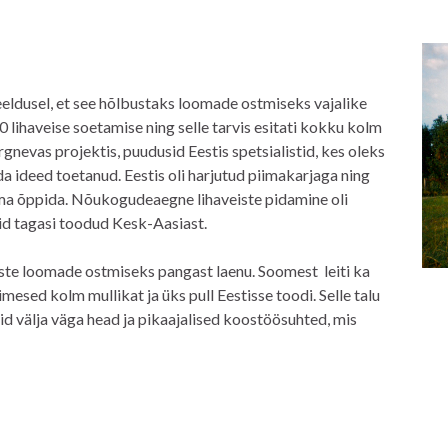
 eeldusel, et see hõlbustaks loomade ostmiseks vajalike
0 lihaveise soetamise ning selle tarvis esitati kokku kolm
rgnevas projektis, puudusid Eestis spetsialistid, kes oleks
a ideed toetanud. Eestis oli harjutud piimakarjaga ning
ndma õppida. Nõukogudeaegne lihaveiste pidamine oli
aid tagasi toodud Kesk-Aasiast.
este loomade ostmiseks pangast laenu. Soomest leiti ka
esed kolm mullikat ja üks pull Eestisse toodi. Selle talu
id välja väga head ja pikaajalised koostöösuhted, mis