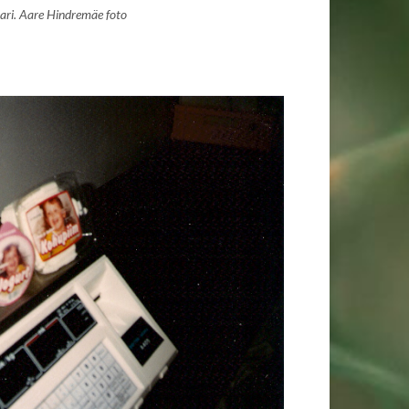
ari. Aare Hindremäe foto