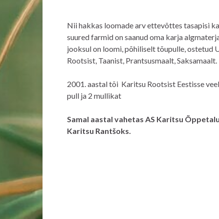
Nii hakkas loomade arv ettevõttes tasapisi 
suured farmid on saanud oma karja algmaterjal
jooksul on loomi, põhiliselt tõupulle, ostetud 
Rootsist, Taanist, Prantsusmaalt, Saksamaalt.
2001. aastal tõi Karitsu Rootsist Eestisse vee
pull ja 2 mullikat
Samal aastal vahetas AS Karitsu Õppetal
Karitsu Rantšoks.