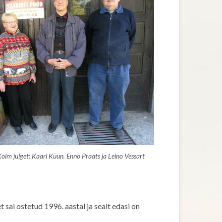
olm julget: Kaari Küün. Enno Praats ja Leino Vessart
 sai ostetud 1996. aastal ja sealt edasi on