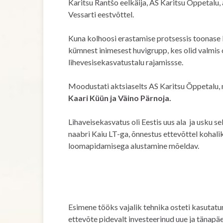
Karitsu Rantšo eelkäija, AS Karitsu Õppetalu,
Vessarti eestvõttel.
Kuna kolhoosi erastamise protsessis toonase K
kümnest inimesest huvigrupp, kes olid valmi
lihevesisekasvatustalu rajamissse.
Moodustati aktsiaselts AS Karitsu Õppetalu, m
Kaari Küün ja Väino Pärnoja.
Lihaveisekasvatus oli Eestis uus ala ja usku s
naabri Kaiu LT-ga, õnnestus ettevõttel kohali
loomapidamisega alustamine mõeldav.
Esimene tööks vajalik tehnika osteti kasutatun
ettevõte pidevalt investeerinud uue ja tänap