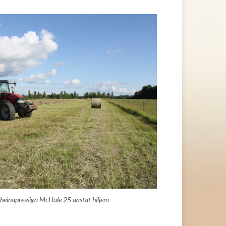
einapressiga McHale 25 aastat
hiljem