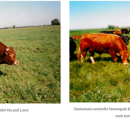
Vaatamata ametnike hinnangule liha
iini tõu pull Lasse
meie loom