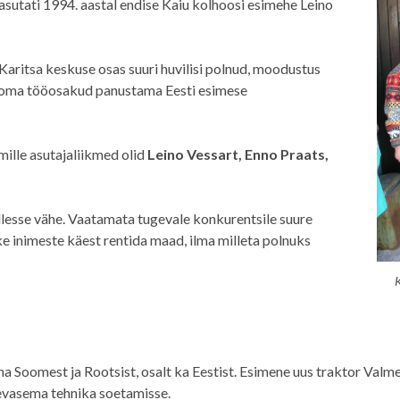
 asutati 1994. aastal endise Kaiu kolhoosi esimehe Leino
aritsa keskuse osas suuri huvilisi polnud, moodustus
s oma tööosakud panustama Eesti esimese
ille asutajaliikmed olid
Leino Vessart, Enno Praats,
ellesse vähe. Vaatamata tugevale konkurentsile suure
ke inimeste käest rentida maad, ilma milleta polnuks
K
a Soomest ja Rootsist, osalt ka Eestist. Esimene uus traktor Valmet
äevasema tehnika soetamisse.