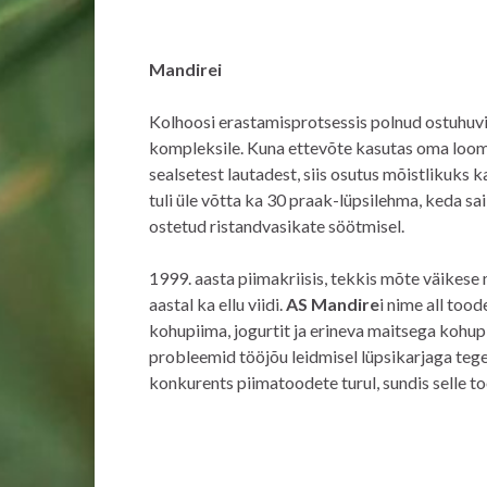
Mandirei
Kolhoosi erastamisprotsessis polnud ostuhuvi
kompleksile. Kuna ettevõte kasutas oma loo
sealsetest lautadest, siis osutus mõistlikuks k
tuli üle võtta ka 30 praak-lüpsilehma, keda sa
ostetud ristandvasikate söötmisel.
1999. aasta piimakriisis, tekkis mõte väikese
aastal ka ellu viidi.
AS Mandire
i nime all tood
kohupiima, jogurtit ja erineva maitsega koh
probleemid tööjõu leidmisel lüpsikarjaga tege
konkurents piimatoodete turul, sundis selle 