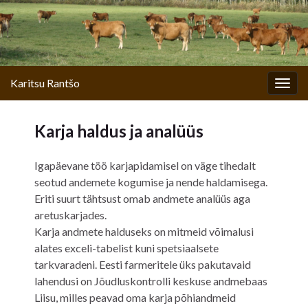
Karitsu Rantšo
Togg
navig
Karja haldus ja analüüs
Igapäevane töö karjapidamisel on väge tihedalt
seotud andemete kogumise ja nende haldamisega.
Eriti suurt tähtsust omab andmete analüüs aga
aretuskarjades.
Karja andmete halduseks on mitmeid võimalusi
alates exceli-tabelist kuni spetsiaalsete
tarkvaradeni. Eesti farmeritele üks pakutavaid
lahendusi on Jõudluskontrolli keskuse andmebaas
Liisu, milles peavad oma karja põhiandmeid