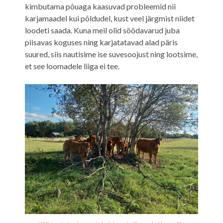
kimbutama põuaga kaasuvad probleemid nii
karjamaadel kui põldudel, kust veel järgmist niidet
loodeti saada. Kuna meil olid söödavarud juba
piisavas koguses ning karjatatavad alad päris
suured, siis nautisime ise suvesoojust ning lootsime,
et see loomadele liiga ei tee.