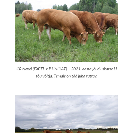
KR Nexel (EXCEL x P.UNIKAT) – 2021. aasta jõudluskatse Li
tõu võitja. Temale on töö juba tuttav.