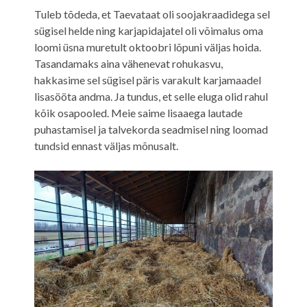
Tuleb tõdeda, et Taevataat oli soojakraadidega sel
sügisel helde ning karjapidajatel oli võimalus oma
loomi üsna muretult oktoobri lõpuni väljas hoida.
Tasandamaks aina vähenevat rohukasvu,
hakkasime sel sügisel päris varakult karjamaadel
lisasööta andma. Ja tundus, et selle eluga olid rahul
kõik osapooled. Meie saime lisaaega lautade
puhastamisel ja talvekorda seadmisel ning loomad
tundsid ennast väljas mõnusalt.