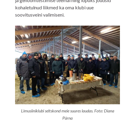
ja genoomtestimise teemal ning lõpuks jõudsid
kohaletulnud liikmed ka oma klubi uue
soovitusveini valimiseni.
Limusiiniklubi seltskond meie suures laudas.
Foto: Diana
Pärna