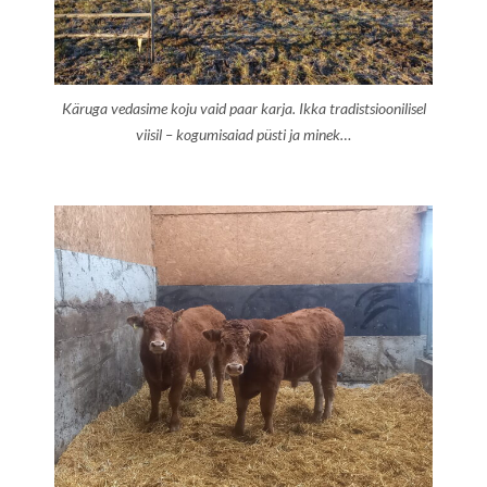
Käruga vedasime koju vaid paar karja. Ikka tradistsioonilisel
viisil – kogumisaiad püsti ja minek…