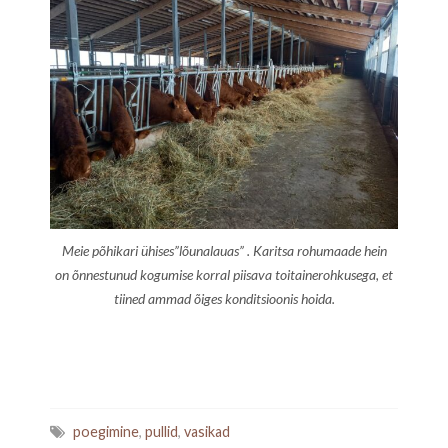
Meie põhikari ühises”lõunalauas” . Karitsa rohumaade hein
on õnnestunud kogumise korral piisava toitainerohkusega, et
tiined ammad õiges konditsioonis hoida.
poegimine
,
pullid
,
vasikad