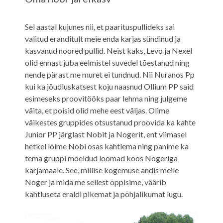
Sel aastal kujunes nii, et paarituspullideks sai
valitud eranditult meie enda karjas sündinud ja
kasvanud noored pullid. Neist kaks, Levo ja Nexel
olid ennast juba eelmistel suvedel tõestanud ning
nende pärast me muret ei tundnud. Nii Nuranos Pp
kui ka jõudluskatsest koju naasnud Ollium PP said
esimeseks proovitööks paar lehma ning julgeme
väita, et poisid olid mehe eest väljas. Olime
väikestes gruppides otsustanud proovida ka kahte
Junior PP järglast Nobit ja Nogerit, ent viimasel
hetkel lõime Nobi osas kahtlema ning panime ka
tema gruppi mõeldud loomad koos Nogeriga
karjamaale. See, millise kogemuse andis meile
Noger ja mida me sellest õppisime, väärib
kahtluseta eraldi pikemat ja põhjalikumat lugu.