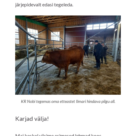
järjepidevalt edasi tegeleda.
KR Nobi tegemas oma etteastet Ilmari hindava pilgu all.
Karjad välja!
Mai keskel viisime esimesed lehmad koos