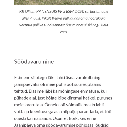
KR Ollium PP (JENSUIS PP x ESPADON) sai karjamaale
alles 7.juulil. Pikalt Keava pullilaudas oma noorukiiga
veetnud pullike tundis ennast õue minnes siiski nagu kala
vees.
Söödavarumine
Esimene silotegu läks lahti üsna varakult ning
jaanipäevaks oli meie põhisööt suures plaanis
tehtud. Elasime läbi ka mõningase ehmatuse, kui
pühade ajal, just kõige kibekiiremal hetkel, purunes
meie kaarutaja. Õnneks oli võimalik masin lahti
võtta ja keevitusega asja niipalju parandada, et töö
uuesti käima saada. Usun, et kõik, kes enne
Jaanipäeva oma söödavarumise põhiosas jõudsid