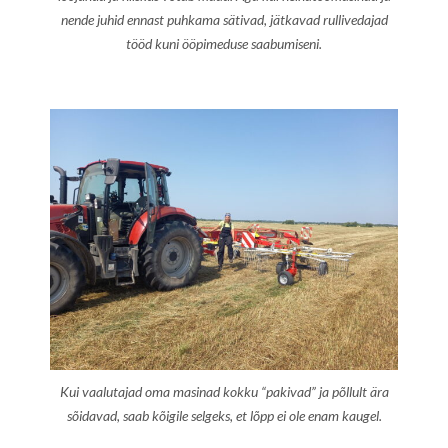
nende juhid ennast puhkama sätivad, jätkavad rullivedajad
tööd kuni ööpimeduse saabumiseni.
Kui vaalutajad oma masinad kokku “pakivad” ja põllult ära
sõidavad, saab kõigile selgeks, et lõpp ei ole enam kaugel.