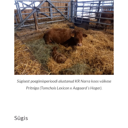
Sügisest poegimisperioodi alustanud KR Narra koos väikese
Pritniga (Tomchois Lexicon x Aagaard´s Hoger).
Sügis