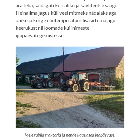
ära teha, said igati korraliku ja kavliteetse saagi.
Heinailma jagus küll veel mitmeks nädalaks aga
päike ja kõrge õhutemperatuur lisasid omajagu
keerukust nii loomade kui inimeste
igapäevategemistesse.
Meie tublid traktorid ja nende kaaslased igapäevasel