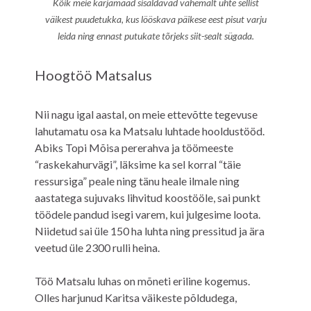
Kõik meie karjamaad sisaldavad vähemalt ühte sellist
väikest puudetukka, kus lööskava päikese eest pisut varju
leida ning ennast putukate tõrjeks siit-sealt sügada.
Hoogtöö Matsalus
Nii nagu igal aastal, on meie ettevõtte tegevuse
lahutamatu osa ka Matsalu luhtade hooldustööd.
Abiks Topi Mõisa pererahva ja töömeeste
“raskekahurvägi”, läksime ka sel korral “täie
ressursiga” peale ning tänu heale ilmale ning
aastatega sujuvaks lihvitud koostööle, sai punkt
töödele pandud isegi varem, kui julgesime loota.
Niidetud sai üle 150 ha luhta ning pressitud ja ära
veetud üle 2300 rulli heina.
Töö Matsalu luhas on mõneti eriline kogemus.
Olles harjunud Karitsa väikeste põldudega,