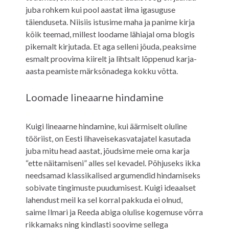
juba rohkem kui pool aastat ilma igasuguse
täienduseta. Niisiis istusime maha ja panime kirja
kõik teemad, millest loodame lähiajal oma blogis
pikemalt kirjutada. Et aga selleni jõuda, peaksime
esmalt proovima kiirelt ja lihtsalt lõppenud karja-
aasta peamiste märksõnadega kokku võtta.
Loomade lineaarne hindamine
Kuigi lineaarne hindamine, kui äärmiselt oluline
tööriist, on Eesti lihaveisekasvatajatel kasutada
juba mitu head aastat, jõudsime meie oma karja
“ette näitamiseni” alles sel kevadel. Põhjuseks ikka
needsamad klassikalised argumendid hindamiseks
sobivate tingimuste puudumisest. Kuigi ideaalset
lahendust meil ka sel korral pakkuda ei olnud,
saime Ilmari ja Reeda abiga olulise kogemuse võrra
rikkamaks ning kindlasti soovime sellega