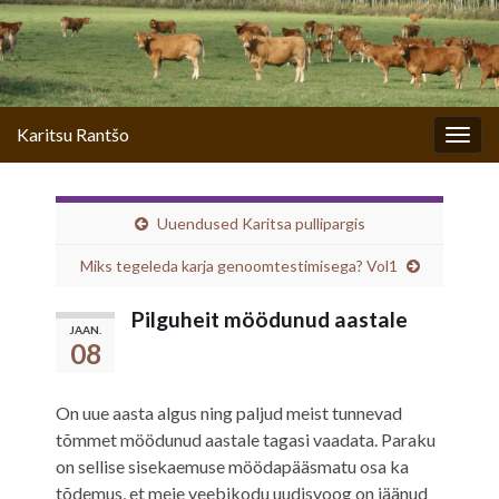
Karitsu Rantšo
Togg
navig
Uuendused Karitsa pullipargis
Miks tegeleda karja genoomtestimisega? Vol1
Pilguheit möödunud aastale
JAAN.
08
On uue aasta algus ning paljud meist tunnevad
tõmmet möödunud aastale tagasi vaadata. Paraku
on sellise sisekaemuse möödapääsmatu osa ka
tõdemus, et meie veebikodu uudisvoog on jäänud