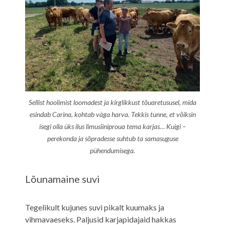
Sellist hoolimist loomadest ja kirglikkust tõuaretususel, mida
esindab Carina, kohtab väga harva. Tekkis tunne, et võiksin
isegi olla üks ilus limusiiniproua tema karjas… Kuigi –
perekonda ja sõpradesse suhtub ta samasuguse
pühendumisega.
Lõunamaine suvi
Tegelikult kujunes suvi pikalt kuumaks ja
vihmavaeseks. Paljusid karjapidajaid hakkas