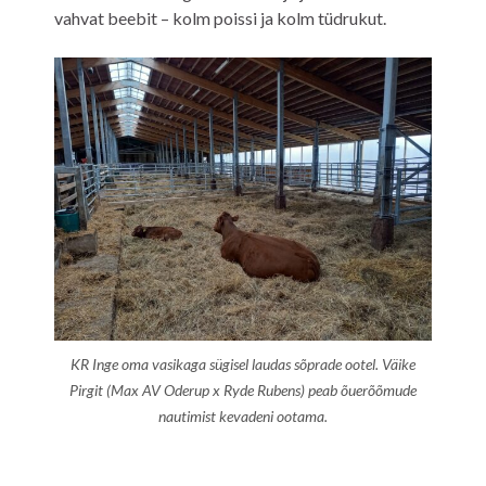
vahvat beebit – kolm poissi ja kolm tüdrukut.
KR Inge oma vasikaga sügisel laudas sõprade ootel. Väike
Pirgit (Max AV Oderup x Ryde Rubens) peab õuerõõmude
nautimist kevadeni ootama.