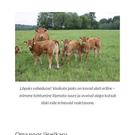
Lõpuks vabadusse! Vasikate jaoks on kevad alati eriline –
esimene kohtumine lõpmata suure ja avatud alaga kutsub
siiski esile erinevaid reaktsioone.
Oma noor järelkasv