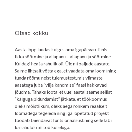
Otsad kokku
Aasta lõpp laudas kulges oma igapäevarutiinis.
Ikka söötmine ja allapanu – allapanu ja söötmine.
Kuidagi hea ja rahulik oli. Üle nii paljude aastate.
Saime lihtsalt võtta ega, et vaadata oma loomi ning
tunda rõõmu neist tulemustest, mis viimaste
aasatega juba “vilja kandmise” faasi hakkavad
jõudma. Tahaks loota, et uuel aastal saame sellist
“käiguga pidurdamist” jätkata, et töökoormus
oleks mõistlikum, oleks aega rohkem reaalselt
loomadega tegeleda ning iga lõpetatud projekt
toodab täiendavat funtsionaalsust ning selle läbi
ka rahulolu nii töö kui eluga.