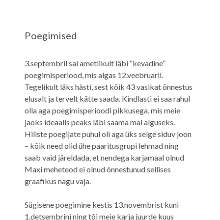
Poegimised
3.septembril sai ametlikult läbi “kevadine”
poegimisperiood, mis algas 12.veebruaril.
Tegelikult läks hästi, sest kõik 43 vasikat õnnestus
elusalt ja tervelt kätte saada. Kindlasti ei saa rahul
olla aga poegimisperioodi pikkusega, mis meie
jaoks ideaalis peaks läbi saama mai alguseks.
Hiliste poegijate puhul oli aga üks selge siduv joon
– kõik need olid ühe paaritusgrupi lehmad ning
saab vaid järeldada, et nendega karjamaal olnud
Maxi meheteod ei olnud õnnestunud sellises
graafikus nagu vaja.
Sügisene poegimine kestis 13.novembrist kuni
1.detsembrini ning tõi meie karja juurde kuus