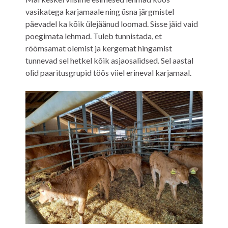
vasikatega karjamaale ning üsna järgmistel
päevadel ka kõik ülejäänud loomad. Sisse jäid vaid
poegimata lehmad. Tuleb tunnistada, et
rõõmsamat olemist ja kergemat hingamist
tunnevad sel hetkel kõik asjaosalidsed. Sel aastal
olid paaritusgrupid töös viiel erineval karjamaal.