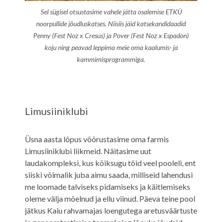
Sel sügisel otsustasime vahele jätta osalemise ETKÜ
noorpullide jõudluskatses. Niisiis jäid katsekandidaadid
Penny (Fest Noz x Cresus) ja Pover (Fest Noz x Espadon)
koju ning peavad leppima meie oma kaalumis- ja
kammimisprogrammiga.
Limusiiniklubi
Üsna aasta lõpus võõrustasime oma farmis
Limusiiniklubi liikmeid. Näitasime uut
laudakompleksi, kus kõiksugu töid veel pooleli, ent
siiski võimalik juba aimu saada, milliseid lahendusi
me loomade talviseks pidamiseks ja käitlemiseks
oleme välja mõelnud ja ellu viinud. Päeva teine pool
jätkus Kaiu rahvamajas loengutega aretusväärtuste