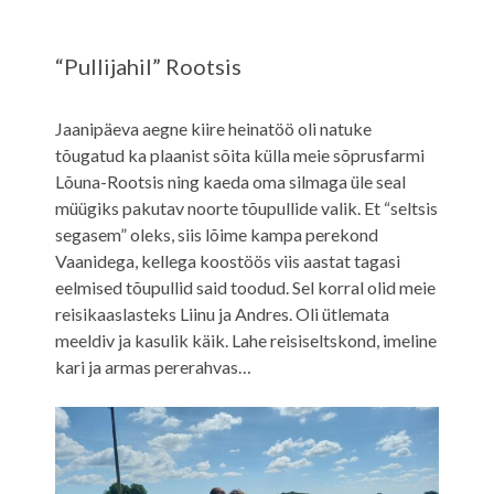
“Pullijahil” Rootsis
Jaanipäeva aegne kiire heinatöö oli natuke
tõugatud ka plaanist sõita külla meie sõprusfarmi
Lõuna-Rootsis ning kaeda oma silmaga üle seal
müügiks pakutav noorte tõupullide valik. Et “seltsis
segasem” oleks, siis lõime kampa perekond
Vaanidega, kellega koostöös viis aastat tagasi
eelmised tõupullid said toodud. Sel korral olid meie
reisikaaslasteks Liinu ja Andres. Oli ütlemata
meeldiv ja kasulik käik. Lahe reisiseltskond, imeline
kari ja armas pererahvas…