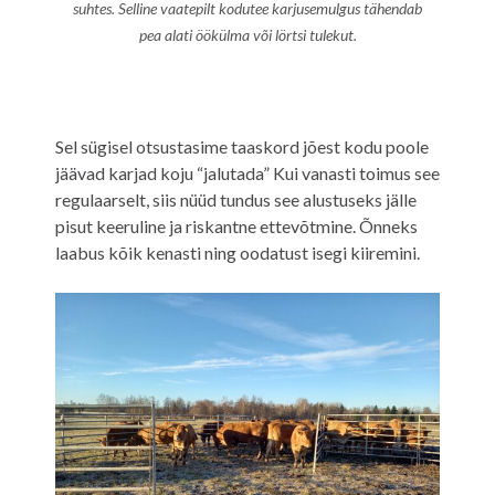
suhtes. Selline vaatepilt kodutee karjusemulgus tähendab
pea alati öökülma või lörtsi tulekut.
Sel sügisel otsustasime taaskord jõest kodu poole
jäävad karjad koju “jalutada” Kui vanasti toimus see
regulaarselt, siis nüüd tundus see alustuseks jälle
pisut keeruline ja riskantne ettevõtmine. Õnneks
laabus kõik kenasti ning oodatust isegi kiiremini.