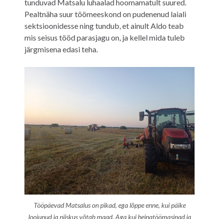
tunduvad Matsalu luhaalad hoomamatult suured.
Pealtnäha suur töömeeskond on pudenenud laiali
sektsioonidesse ning tundub, et ainult Aldo teab
mis seisus tööd parasjagu on, ja kellel mida tuleb
järgmisena edasi teha.
Tööpäevad Matsalus on pikad, ega lõppe enne, kui päike
loojunud ja niiskus võtab maad. Aga kui heinatöömasinad ja