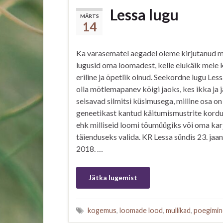
Lessa lugu
MÄRTS
14
Ka varasematel aegadel oleme kirjutanud 
lugusid oma loomadest, kelle elukäik meie 
eriline ja õpetlik olnud. Seekordne lugu Les
olla mõtlemapanev kõigi jaoks, kes ikka ja j
seisavad silmitsi küsimusega, milline osa on
geneetikast kantud käitumismustrite kord
ehk milliseid loomi tõumüügiks või oma kar
täienduseks valida. KR Lessa sündis 23. jaan
2018. …
Jätka lugemist
kogemus
,
loomade lood
,
mullikad
,
poegimin