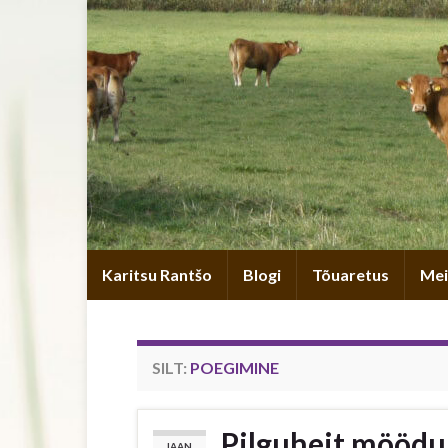
Karitsu Rantšo
Blogi
Tõuaretus
Mei
SILT:
POEGIMINE
Pilguheit möödu
JAAN.