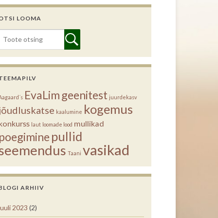
OTSI LOOMA
TEEMAPILV
EvaLim
geenitest
Aagaard´s
juurdekasv
kogemus
jõudluskatse
kaalumine
konkurss
mullikad
laut
loomade lood
pullid
poegimine
vasikad
seemendus
Taani
BLOGI ARHIIV
juuli 2023
(2)