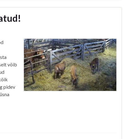
vatud!
od
sta
selt võib
tud
kõik
g pidev
 üsna
…