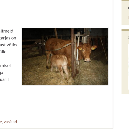
mitmeid
karjas on
sast võiks
älle
umisel
ja
uaril
e
,
vasikad