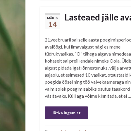
Lasteaed jälle a
MÄRTS
14
21.veebruaril sai selle aasta poegimisperio
avalöögi, kui ilmavalgust nägi esimene
tüdrukvasikas. “O” tähega algava nimedeaa
kohaselt sai preili endale nimeks Oola. Üldi
algust pidada igati õnnestunuks, välja arva
asjaolu, et esimesed 10 vasikat, otsustasid 
poegida öösel ning töö valvekaameraga nin
valmisolek poegimisabiks osutus taaskord
väsitavaks. Küll aga võime kinnitada, et ei 
Jätka lugemist