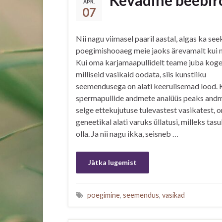
Kevadine beebi
APR.
07
Nii nagu viimasel paaril aastal, algas ka se
poegimishooaeg meie jaoks ärevamalt kui 
Kui oma karjamaapullidelt teame juba kog
milliseid vasikaid oodata, siis kunstliku
seemendusega on alati keerulisemad lood. 
spermapullide andmete analüüs peaks and
selge ettekujutuse tulevastest vasikatest, o
geneetikal alati varuks üllatusi, milleks tas
olla. Ja nii nagu ikka, seisneb …
Jätka lugemist
poegimine
,
seemendus
,
vasikad