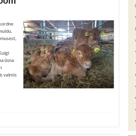
rõõm
ekordne
muidu.
emusest,
Kuigi
ma üsna
n
ub valmis