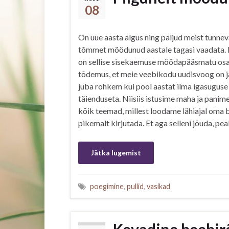
08
On uue aasta algus ning paljud meist tunne
tõmmet möödunud aastale tagasi vaadata.
on sellise sisekaemuse möödapääsmatu osa
tõdemus, et meie veebikodu uudisvoog on 
juba rohkem kui pool aastat ilma igasuguse
täienduseta. Niisiis istusime maha ja panime
kõik teemad, millest loodame lähiajal oma 
pikemalt kirjutada. Et aga selleni jõuda, p
Jätka lugemist
poegimine
,
pullid
,
vasikad