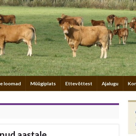
e loomad
Müügiplats
Ettevõttest
Ajalugu
Kon
nud aastale