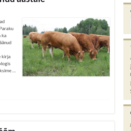
vad
 Paraku
 ka
jäänud
 kirja
blogis
eaksime …