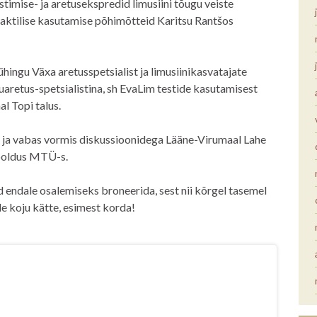
imise- ja aretusekspredid limusiini tõugu veiste
raktilise kasutamise põhimõtteid Karitsu Rantšos
hingu Växa aretusspetsialist ja limusiinikasvatajate
aretus-spetsialistina, sh EvaLim testide kasutamisest
l Topi talus.
e ja vabas vormis diskussioonidega Lääne-Virumaal Lahe
ooldus MTÜ-s.
 endale osalemiseks broneerida, sest nii kõrgel tasemel
ile koju kätte, esimest korda!