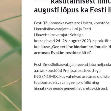
kasutamisest limu
augusti lõpus ka Eesti 
Eesti Tõuloomakasvatajate Ühistu, koostöös
Limusiinikasvatajate klubi ja Eesti
Lihaveisekasvatajate Seltsiga
korraldavad
24.-26. august 2023. a
praktilis
koolituse
„Geneetiline hindamine limusiini
aretuses EvaLim testide näitel“.
Eesti limusiinikasvatajad teevad juba neljanda
aastat koostööd Prantsuse ettevõttega
INGENOMIX, kus valmivad aretuses oluliste
tõuloomade EvaLim geeniprofiilid ning
hinnatakse nende geneetilist aretusväärtust.