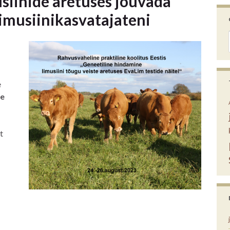
siinide aretuses jõuvada
limusiinikasvatajateni
e
de
t