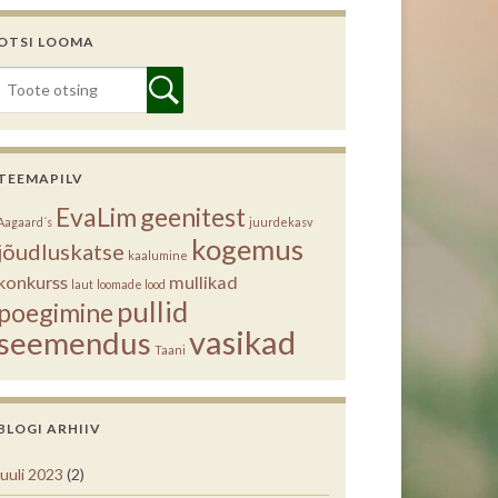
OTSI LOOMA
TEEMAPILV
EvaLim
geenitest
Aagaard´s
juurdekasv
kogemus
jõudluskatse
kaalumine
konkurss
mullikad
laut
loomade lood
pullid
poegimine
vasikad
seemendus
Taani
BLOGI ARHIIV
juuli 2023
(2)