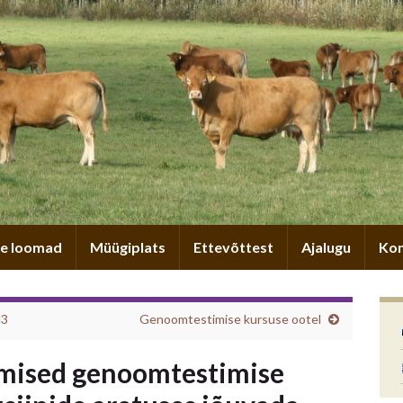
e loomad
Müügiplats
Ettevõttest
Ajalugu
Kon
l3
Genoomtestimise kursuse ootel
mised genoomtestimise