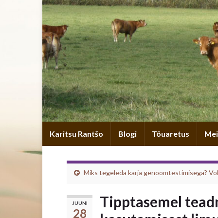
Karitsu Rantšo
Blogi
Tõuaretus
Mei
Miks tegeleda karja genoomtestimisega? Vo
Tipptasemel tead
JUUNI
28