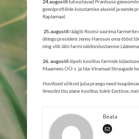
24.augustil
tutvustavad Prantsuse genoomtest
geeniprofiilide koostamise aluseid ja nende p
Raplamaal.
25.augustil
räägib Rootsi suurima farmerite ü
ühingu president Jenny Hansson oma tööst tõu
ning viib läbi farmi näidisnõustamise Läänemaa
26. augustil
lõpeb koolitus farmide külastus
Maamees OÜ-s ja Ida-Virumaal Struugade h
Huvilised võiksid juba praegu need kuupäevad
limusiini tõu alane koolitus tuleb Eestisse, me
Beata