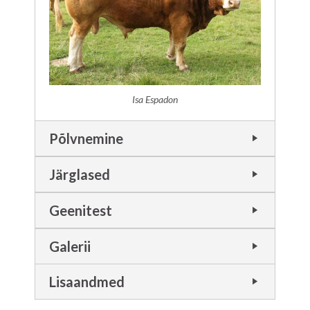
Isa Espadon
Põlvnemine
Järglased
Geenitest
Galerii
Lisaandmed