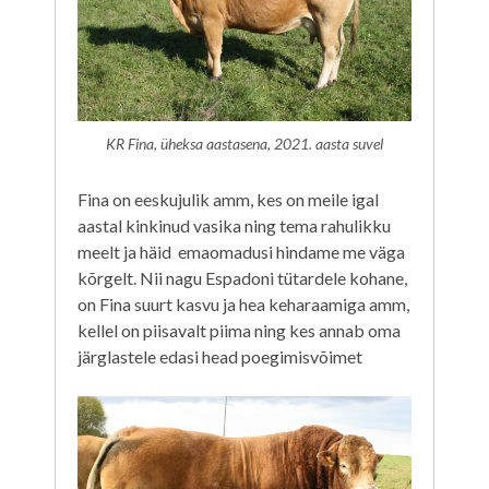
KR Fina, üheksa aastasena, 2021. aasta suvel
Fina on eeskujulik amm, kes on meile igal
aastal kinkinud vasika ning tema rahulikku
meelt ja häid emaomadusi hindame me väga
kõrgelt. Nii nagu Espadoni tütardele kohane,
on Fina suurt kasvu ja hea keharaamiga amm,
kellel on piisavalt piima ning kes annab oma
järglastele edasi head poegimisvõimet