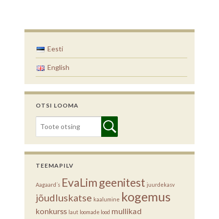
Eesti
English
OTSI LOOMA
TEEMAPILV
EvaLim
geenitest
Aagaard´s
juurdekasv
kogemus
jõudluskatse
kaalumine
konkurss
mullikad
laut
loomade lood