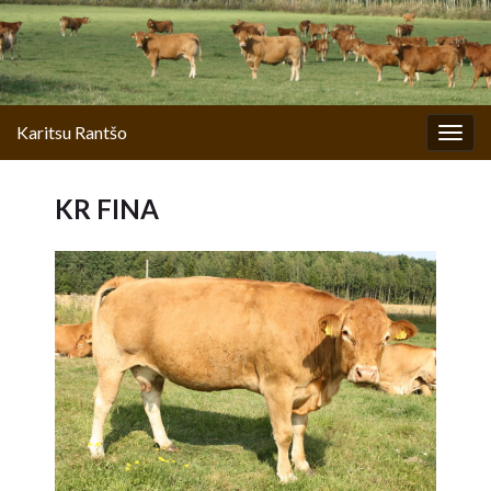
Karitsu Rantšo
Togg
navig
KR FINA