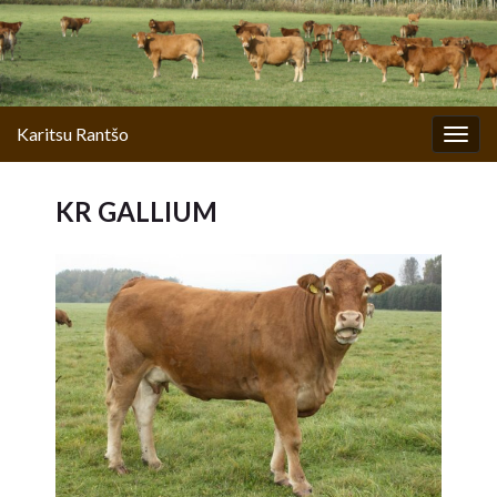
Karitsu Rantšo
Togg
navig
KR GALLIUM