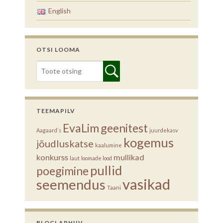
English
OTSI LOOMA
TEEMAPILV
EvaLim
geenitest
Aagaard´s
juurdekasv
kogemus
jõudluskatse
kaalumine
konkurss
mullikad
laut
loomade lood
pullid
poegimine
vasikad
seemendus
Taani
BLOGI ARHIIV