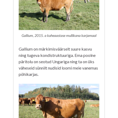
Gallium, 2015. a kaheaastase mullikana karjamaal
Gallium on märkimisväärselt suure kasvu
ning tugeva kondistruktuuriga. Ema poolne
päritolu on seotud Ungariga ning ta on üks
väheseid sünnilt nudisid loomi meie vanemas
põhikarjas.