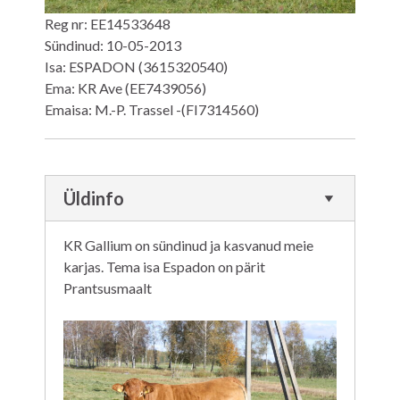
Reg nr: EE14533648
Sündinud: 10-05-2013
Isa: ESPADON (3615320540)
Ema: KR Ave (EE7439056)
Emaisa: M.-P. Trassel -(FI7314560)
Üldinfo
KR Gallium on sündinud ja kasvanud meie
karjas. Tema isa Espadon on pärit
Prantsusmaalt