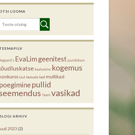
OTSI LOOMA
TEEMAPILV
EvaLim
geenitest
Aagaard´s
juurdekasv
kogemus
jõudluskatse
kaalumine
konkurss
mullikad
laut
loomade lood
pullid
poegimine
vasikad
seemendus
Taani
BLOGI ARHIIV
juuli 2023
(2)