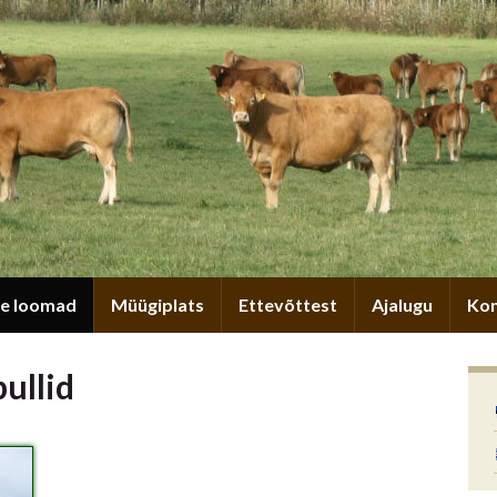
e loomad
Müügiplats
Ettevõttest
Ajalugu
Kon
ullid