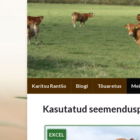
Karitsu Rantšo
Blogi
Tõuaretus
Mei
Kasutatud seemendusp
EXCEL